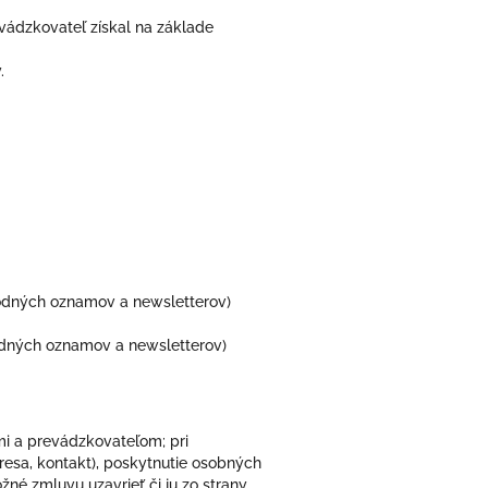
vádzkovateľ získal na základe
.
odných oznamov a newsletterov)
odných oznamov a newsletterov)
i a prevádzkovateľom; pri
esa, kontakt), poskytnutie osobných
né zmluvu uzavrieť či ju zo strany