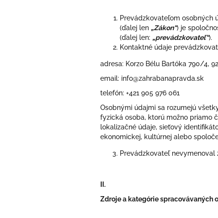
Prevádzkovateľom osobných úda
(ďalej len
„Zákon“
) je spoločno
(ďalej len:
„prevádzkovateľ“
).
Kontaktné údaje prevádzkovat
adresa: Korzo Bélu Bartóka 790/4, 9
email: info@zahrabanapravda.sk
telefón: +421 905 976 061
Osobnými údajmi sa rozumejú všetky i
fyzická osoba, ktorú možno priamo či 
lokalizačné údaje, sieťový identifiká
ekonomickej, kultúrnej alebo spoločen
Prevádzkovateľ nevymenoval 
II.
Zdroje a kategórie spracovávaných 