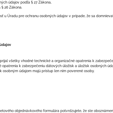
ných údajov podľa § 27 Zákona,
 § 26 Zákona.
sť u Úradu pre ochranu osobných údajov v prípade, že sa domnieva
údajov
 prijal všetky vhodné technické a organizačné opatrenia k zabezpeč
é opatrenia k zabezpečeniu dátových úložísk a úložísk osobných údaj
 k osobným údajom majú prístup len ním poverené osoby.
netového objednávkového formulára potvrdzujete, že ste oboznám