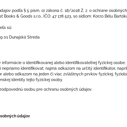
jov podľa § 5 písm. o) zákona č. 18/2018 Z. z. o ochrane osobných
sť Books & Goods s.r.o., IČO: 47 178 523, so sídlom: Korzo Bélu Bart
eľa sú:
29 01 Dunajská Streda
nformácie o identifikovanej alebo identifikovateľnej fyzickej osobe; 
nepriamo identifikovať, najmä odkazom na určitý identifikátor, naprík
tor alebo odkazom na jeden či viac zvláštnych prvkov fyzickej, fyziolo
skej identity tejto fyzickej osoby.
zodpovednú osobu pre ochranu osobných údajov.
osobných údajov