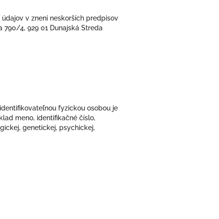
 údajov v znení neskorších predpisov
óka 790/4, 929 01 Dunajská Streda
identifikovateľnou fyzickou osobou je
lad meno, identifikačné číslo,
gickej, genetickej, psychickej,