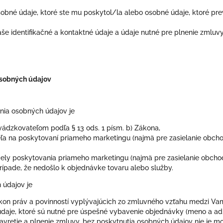
bné údaje, ktoré ste mu poskytol/la alebo osobné údaje, ktoré pre
e identifikačné a kontaktné údaje a údaje nutné pre plnenie zmluvy
osobných údajov
ia osobných údajov je
ádzkovateľom podľa § 13 ods. 1 písm. b) Zákona,
a na poskytovaní priameho marketingu (najmä pre zasielanie obch
čely poskytovania priameho marketingu (najmä pre zasielanie obch
prípade, že nedošlo k objednávke tovaru alebo služby.
 údajov je
kon práv a povinností vyplývajúcich zo zmluvného vzťahu medzi Vam
aje, ktoré sú nutné pre úspešné vybavenie objednávky (meno a adr
vretie a plnenie zmluvy, bez poskytnutia osobných údajov nie je mož