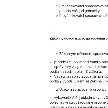
Prevádzkovateľ spracováva oso
plnenia Vašej objednávky.
Prevádzkovateľ spracováva Vaš
III.
Zákonný dôvod a účel spracovania 
Zákonným dôvodom spracovan
plnenie zmluvy medzi Vami a prev
oprávnený záujem prevádzkovateľ
podľa § 13 ods. 1 písm. f) Zákona,
Váš súhlas so spracovaním pre ú
podľa § 13 ods. 1 písm. a) Zákona v 
Účelom spracovania osobných
vybavenie Vašej objednávky a vý
objednávke sú vyžadované osobné úd
údajov je nutnou požiadavkou pre uza