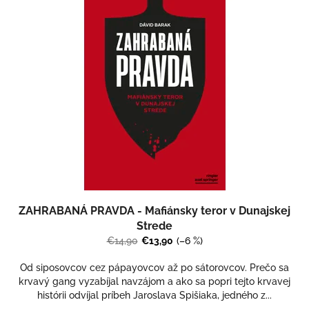
s
t
r
e
d
s
k
o
m
p
o
d
ZAHRABANÁ PRAVDA - Mafiánsky teror v Dunajskej
s
Strede
v
€14,90
€13,90
(–6 %)
e
t
Od siposovcov cez pápayovcov až po sátorovcov. Prečo sa
krvavý gang vyzabíjal navzájom a ako sa popri tejto krvavej
í
histórii odvíjal príbeh Jaroslava Spišiaka, jedného z...