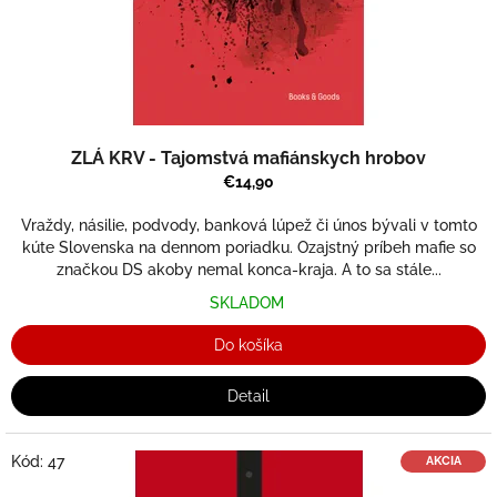
t
e
r
a
t
ú
ZLÁ KRV - Tajomstvá mafiánskych hrobov
r
€14,90
a
Vraždy, násilie, podvody, banková lúpež či únos bývali v tomto
o
kúte Slovenska na dennom poriadku. Ozajstný príbeh mafie so
d
značkou DS akoby nemal konca-kraja. A to sa stále...
u
SKLADOM
n
Do košíka
a
j
Detail
s
k
Kód:
47
AKCIA
o