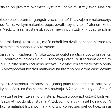
ia sa po prevrate okamžite vyštverali na veľmi strmý svah. Nasledu
biele kone, potom sa gangstri začali pustošiť navzájom v nekonečny
j udržanie. Až kým nakoniec popravovali, aby si v tom šialenom kolotoc
ynú. Medzitým sa neustále zbavovali nevinných ľudí. Prikrývali sa ich
obeťami dunajskostredskej mafie neboli len rivali, nepohodlní svedko
mienené len honbou za víťazstvom.
risztiánom Kádárom. V roku 2001 sa ocitol na ulici a bol to práve Kád
al v Kádárovom letnom sídle v Orechovej Potôni. V susednom do
me to
bu. Za túto službu od neho nečakali nič viac len starostlivosť o po
e. Zabezpečoval hliadku mafiánovi, na ktorého bol v tom čase vydany
jeniu z alkoholu. Pri príležitosti jednej pitky toho prezradil príliš ve
 sa z času na čas na chate stretávajú. A že sa tam skrýva sám veľký
slúžil aj tým, že sa ho pri istej príležitosti opovážil osloviť krst
noc Sátor vtrhol do izby Istvána M. Zobudil ho a vykmásal ho na dvor. V
u. Tú natiahol Istvánovi na krk, druhý koniec zas prehodil cez praš