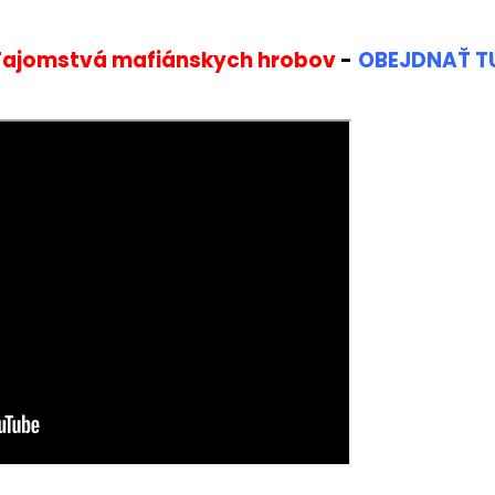
 Tajomstvá mafiánskych hrobov
-
OBEJDNAŤ T