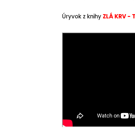
Úryvok z knihy
ZLÁ KRV -