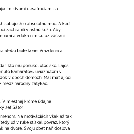
júcimi dvomi desaťročiami sa
́ch súbojoch o absolútnu moc. A keď
̌i zachránili vlastnú kožu. Aby
 menami a vďaka nim čoraz väčšmi
via alebo biele kone. Vraždenie a
ár, kto mu ponúkol útočisko. Lajos
muto kamarátovi, uviaznutom v
riadok v oboch domoch. Mal mať aj oči
́ medzinárodný zatykač.
ľa. V miestnej krčme údajne
 šéf Sátor.
ným menom. Na motiváciách však až tak
tedy už v ruke stískal povraz, ktorý
iak na dvore. Svoju obeť naň doslova