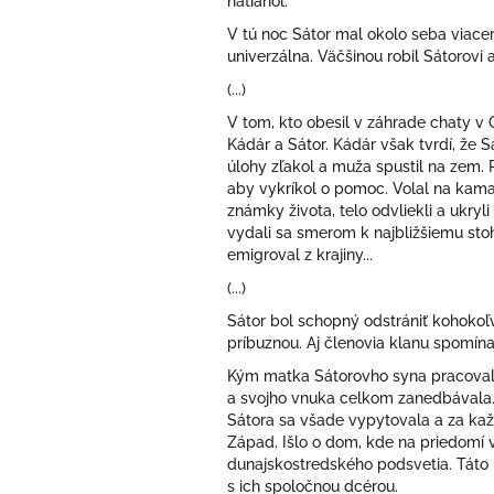
natiahol.
V tú noc Sátor mal okolo seba viacero
univerzálna.
Väčšinou robil Sátorov
(...)
V tom, kto obesil v záhrade chaty v O
Kádár a Sátor. Kádár však tvrdí, ž
úlohy zľakol a muža spustil na zem. P
aby vykríkol o pomoc. Volal na kamara
známky života, telo odvliekli a ukryli
vydali sa smerom k najbližšiemu stohu
emigroval z krajiny...
(...)
Sátor bol schopný odstrániť kohokol
príbuznou. Aj členovia klanu spomín
Kým matka Sátorovho syna pracovala v
a svojho vnuka celkom zanedbávala. Sá
Sátora sa všade vypytovala a za každ
Západ. Išlo o dom, kde na priedomí 
dunajskostredského podsvetia. Táto 
s ich spoločnou dcérou.