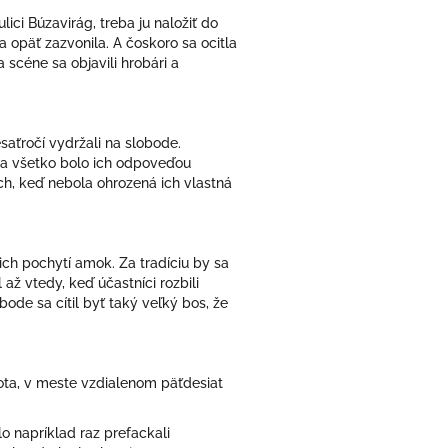
ci Búzavirág, treba ju naložiť do
 opäť zazvonila. A čoskoro sa ocitla
 scéne sa objavili hrobári a
saťročí vydržali na slobode.
na všetko bolo ich odpoveďou
och, keď nebola ohrozená ich vlastná
 ich pochytí amok. Za tradíciu by sa
̌ vtedy, keď účastníci rozbili
e sa cítil byť taký veľký bos, že
ota, v meste vzdialenom päťdesiat
lo napríklad raz prefackali