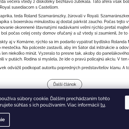
a večera vtedy z diskotéky bezhlavo zutekala. Táto aféra však b
be Royal susediacom s Castellom.
́ Paprika, teda Roland Szamaránszky, žúrovali v Royali. Szamaránszk
́ka s boxerskou minulosťou aj dostal párkrát zaucho. Počas tejto 
ahovanie okorenené šťavnatými nadávkami veľmi rýchlo preťal majite
bol počas celej cesty domov ofučaný a už vtedy si zaumienil, že to c
akty aj v Komárne, rýchlo sa im podarilo vypátrať bydlisko Rolanda M
o mestečka. Na polceste zastavili, aby im Sátor dal inštrukcie a odo
 len niekoľko minút. Vyzeralo to presne tak, akoby do panelákové
li v putách. Rodina si myslela, že ide o pravú policajnú akciu. V te
̌vek odvážil podkopať autoritu popredných predstaviteľov klanu. A 
Ďalší článok
používa súbory cookie. Ďalším prechádzaním tohto
ujete súhlas s ich používaním. Viac informácií
tu
.
Kontakty
Obchodné podmienky
Ochrana osobných údajov
ie
tky práva vyhradené.