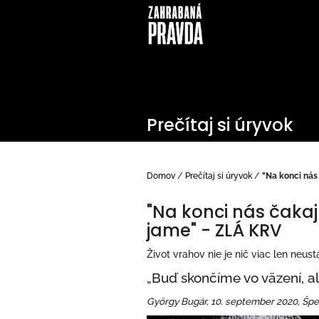
Prejsť
na
obsah
Prečítaj si úryvok
Domov
/
Prečítaj si úryvok
/
"Na konci nás 
"Na konci nás čakaju
jame" - ZLÁ KRV
Život vrahov nie je nič viac len neus
„Buď skončíme vo väzení, 
György Bugár, 10. september 2020, Špec