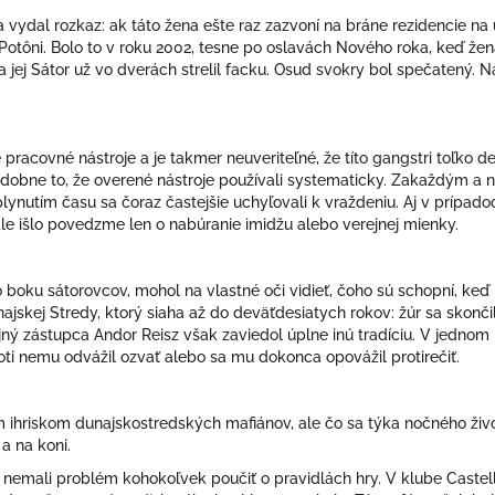
 vydal rozkaz: ak táto žena ešte raz zazvoní na bráne rezidencie na uli
otôni. Bolo to v roku 2002, tesne po oslavách Nového roka, keď žena
 jej Sátor už vo dverách strelil facku. Osud svokry bol spečatený. Na
́ pracovné nástroje a je takmer neuveriteľné, že títo gangstri toľko de
e to, že overené nástroje používali systematicky. Zakaždým a 
lynutím ča
su sa čoraz častejšie uchyľovali k vraždeniu. Aj v prípad
ale išlo povedzme len o nabúranie imidžu alebo verejnej mienky.
boku sátorovcov, mohol na vlastné oči vidieť, čoho sú schopní, keď
kej Stredy, ktorý siaha až do deväťdesiatych rokov: žúr sa skončil az
ý zástupca Andor Reisz však zaviedol úplne inú tradíciu. V jednom bod
ti nemu odvážil ozvať alebo sa mu dokonca opovážil protirečiť.
hriskom dunajskostredských mafiánov, ale čo sa týka nočného živ
e a na koni.
 nemali problém kohokoľvek poučiť o pravidlách hry. V klube Castel