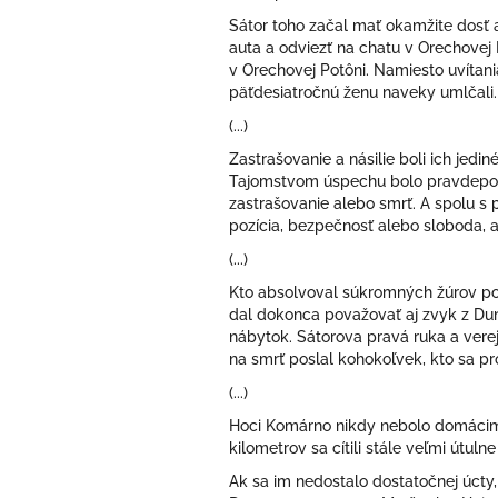
Sátor toho začal mať okamžite dosť a
auta a odviezť na chatu v Orechovej P
v Orechovej Potôni. Namiesto uvítania
päťdesiatročnú ženu naveky umlčali.
(...)
Zastrašovanie a násilie boli ich jedine
Tajomstvom úspechu bolo pravdepodobn
zastrašovanie alebo smrť. A spolu s p
pozícia, bezpečnosť alebo sloboda, 
(...)
Kto absolvoval súkromných žúrov po 
dal dokonca považovať aj zvyk z Dunajs
nábytok. Sátorova pravá ruka a verejn
na smrť poslal kohokoľvek, kto sa pro
(...)
Hoci Komárno nikdy nebolo domácim i
kilometrov sa cítili stále veľmi útuln
Ak sa im nedostalo dostatočnej úcty,