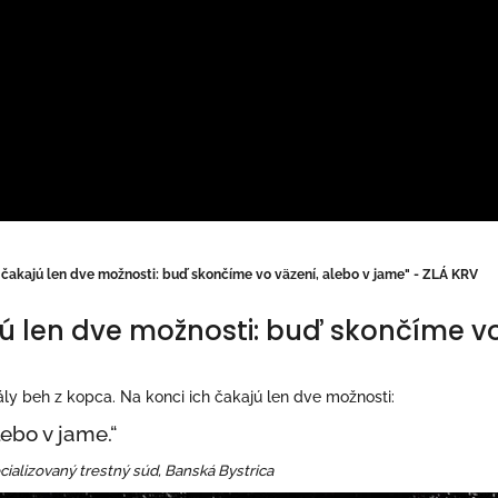
čakajú len dve možnosti: buď skončíme vo väzení, alebo v jame" - ZLÁ KRV
́ len dve možnosti: buď skončíme vo
tály beh z kopca. Na konci ich čakajú len dve možnosti:
alebo v jame.“
ializovaný trestný súd, Banská Bystrica