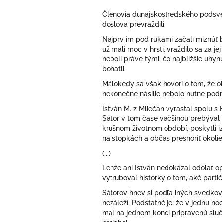
Členovia dunajskostredského podsvet
doslova prevraždili.
Najprv im pod rukami začali miznúť 
už mali moc v hrsti, vraždilo sa za je
neboli práve tými, čo najbližšie uh
bohatli.
Málokedy sa však hovorí o tom, že 
nekonečné násilie nebolo nutne pod
István M. z Mliečan vyrastal spolu s K
Sátor v tom čase väčšinou prebýv
krušnom životnom období, poskytli iz
na stopkách a občas presnoriť okoli
(...)
Lenže ani István nedokázal odolať opo
vytruboval historky o tom, aké partičky
Sátorov hnev si podľa iných svedkov vy
nezáleží. Podstatné je, že v jednu 
mal na jednom konci pripravenú slučk