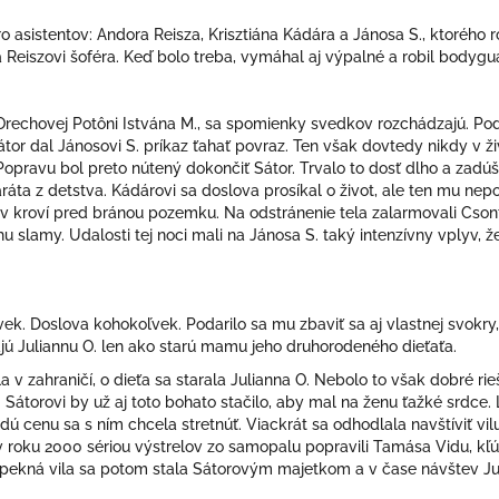
 asistentov: Andora Reisza, Krisztiána Kádára a Jánosa S., ktorého 
i a Reiszovi šoféra. Keď bolo treba, vymáhal aj výpalné a robil bodyg
rechovej Potôni Istvána M., sa spomienky svedkov rozchádzajú. Podľ
e Sátor dal Jánosovi S. príkaz ťahať povraz. Ten však dovtedy nikdy v ž
opravu bol preto nútený dokončiť Sátor. Trvalo to dosť dlho a zadúša
́ta z detstva. Kádárovi sa doslova prosíkal o život, ale ten mu nepo
 v kroví pred bránou pozemku. Na odstránenie tela zalarmovali Csontiho 
 slamy. Udalosti tej noci mali na Jánosa S. taký intenzívny vplyv, ž
̌vek. Doslova kohokoľvek. Podarilo sa mu zbaviť sa aj vlastnej svokry, 
ajú Juliannu O. len ako starú mamu jeho druhorodeného dieťaťa.
 zahraničí, o dieťa sa starala Julianna O. Nebolo to však dobré rie
torovi by už aj toto bohato stačilo, aby mal na ženu ťažké srdce. L
ú cenu sa s ním chcela stretnúť. Viackrát sa odhodlala navštíviť 
v roku 2000 sériou výstrelov zo samopalu popravili Tamása Vidu, kľú
pekná vila sa potom stala Sátorovým majetkom a v čase návštev J