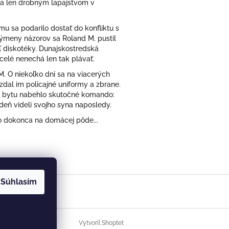
ola len drobným lapajstvom v
emu sa podarilo dostať do konfliktu s
výmeny názorov sa Roland M. pustil
ľ diskotéky. Dunajskostredská
elé nenechá len tak plávať.
. O niekoľko dní sa na viacerých
vzdal im policajné uniformy a zbrane.
ho bytu nabehlo skutočné komando:
n deň videli svojho syna naposledy.
to dokonca na domácej pôde...
Súhlasím
Vytvoril Shoptet