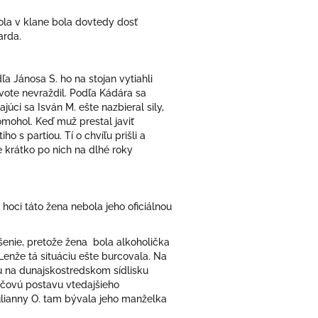
rola v klane bola dovtedy dosť
uarda.
a Jánosa S. ho na stojan vytiahli
ivote nevraždil. Podľa Kádára sa
júci sa Isván M. ešte nazbieral sily,
mohol. Keď muž prestal javiť
s partiou. Tí o chvíľu prišli a
e krátko po nich na dlhé roky
hoci táto žena nebola jeho oficiálnou
šenie, pretože žena
bola alkoholička
enže tá situáciu ešte burcovala. Na
vilu na dunajskostredskom sídlisku
čovú postavu vtedajšieho
ulianny O. tam bývala jeho manželka