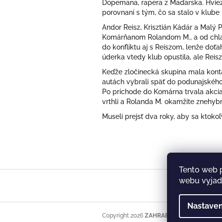
Dopemana, rapera z Maďarska. Hviezd
porovnaní s tým, čo sa stalo v klu
Andor Reisz, Krisztián Kádár a Maly
Komárňanom Rolandom M., a od chlapi
do konfliktu aj s Reiszom,
lenže doť
úderka vtedy klub opustila, ale Reisz 
Keďže zločinecká skupina mala kont
autách vybrali späť do podunajskéh
Po príchode do Komárna trvala akcia
vrthli a Rolanda M. okamžite znehybni
Museli prejsť dva roky, aby sa ktokol
Tento web 
Z
webu vyjadr
á
p
ä
Nastaven
t
Copyright 2026
ZAHRABANÁ PRAVDA
. Vše