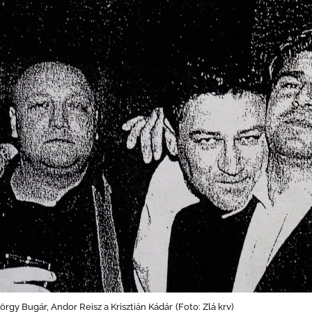
rgy Bugár, Andor Reisz a Krisztián Kádár
(
Foto: Zlá krv)